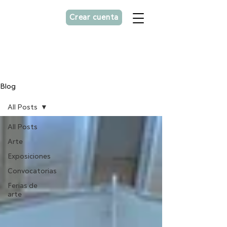
Crear cuenta
Asesorías personalizada
para
artistas
Blog
All Posts
All Posts
Arte
Exposiciones
Convocatorias
Ferias de
arte