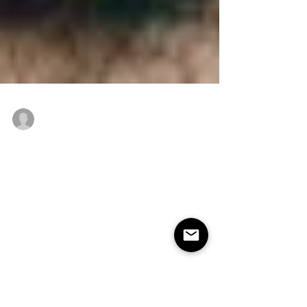
Datarte
17 nov 2022
3 min de lectura
¿Cómo tomar una buena foto
para tu portafolio?
Es común que como artistas debamos ponernos
en la tarea de crear un portafolio que nos va a
representar en todo aquello a lo que nos