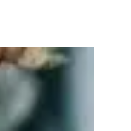
RU RAXAL QA RAYB’ÄL
"Ru Raxal qa Rayb’äl" de Edgar Calel en La Nueva
Fábrica, Guatemala, explora la espiritualidad y la
conexión ancestral a través del arte.