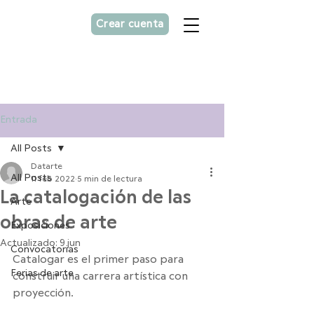
Crear cuenta
Asesorías personalizada
para
artistas
Entrada
All Posts
Datarte
All Posts
11 feb 2022
5 min de lectura
La catalogación de las
Arte
obras de arte
Exposiciones
Actualizado:
9 jun
Convocatorias
Catalogar es el primer paso para 
Ferias de arte
construir una carrera artística con 
proyección. 