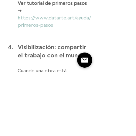
Ver tutorial de primeros pasos 
→ 
https://www.datarte.art/ayuda/
primeros-pasos
Visibilización: compartir 
el trabajo con el mundo
Cuando una obra está 
inventariada, fotografiada y 
catalogada se vuelve mucho más 
fácil compartirla.
Las convocatorias se completan 
más rápido. Los portafolios se 
construyen con mayor claridad. 
Los dossiers para galerías o 