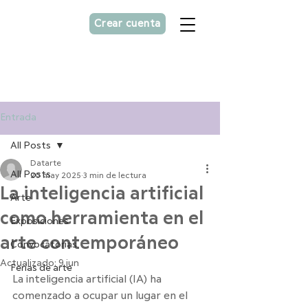
Crear cuenta
Asesorías personalizada
para
artistas
Entrada
All Posts
Datarte
All Posts
20 may 2025
3 min de lectura
La inteligencia artificial
Arte
como herramienta en el
Exposiciones
arte contemporáneo
Convocatorias
Actualizado:
9 jun
Ferias de arte
La inteligencia artificial (IA) ha 
comenzado a ocupar un lugar en el 