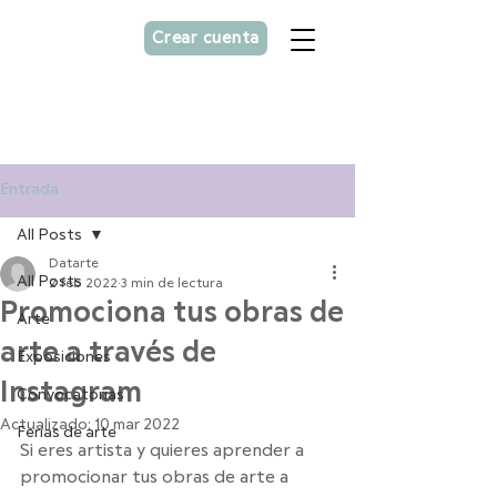
Crear cuenta
Asesorías personalizada
para
artistas
Entrada
All Posts
Datarte
All Posts
2 feb 2022
3 min de lectura
Promociona tus obras de
Arte
arte a través de
Exposiciones
Instagram
Convocatorias
Actualizado:
10 mar 2022
Ferias de arte
Si eres artista y quieres aprender a 
promocionar tus obras de arte a 