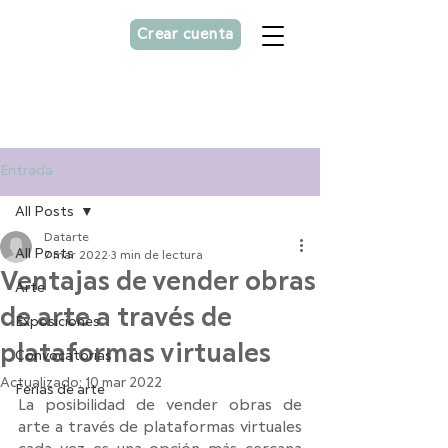
Crear cuenta
Asesorías personalizada
para
artistas
Entrada
All Posts
Datarte
All Posts
7 mar 2022
3 min de lectura
Ventajas de vender obras
Arte
de arte a través de
Exposiciones
plataformas virtuales
Convocatorias
Actualizado:
10 mar 2022
Ferias de arte
La posibilidad de vender obras de 
arte a través de plataformas virtuales 