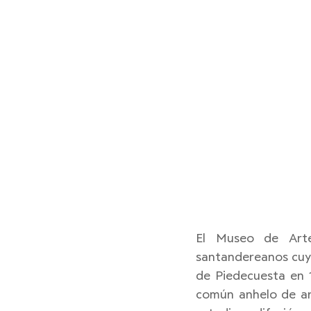
El Museo de Art
santandereanos cuya
de Piedecuesta en 1
común anhelo de art