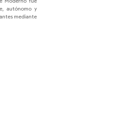
te Moderno fue 
re, autónomo y 
tantes mediante 