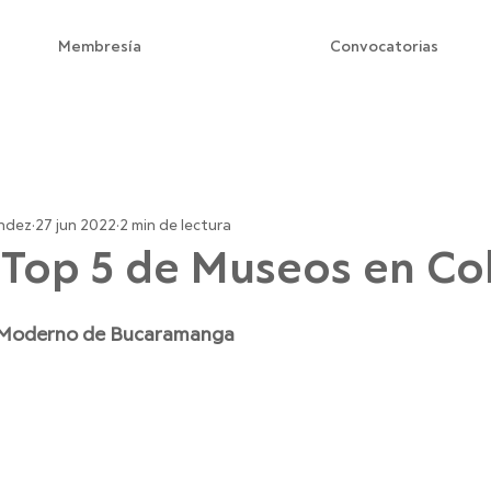
Membresía
Convocatorias
Asesorías personalizada
para artistas
nes
Convocatorias
Ferias de arte
endez
27 jun 2022
2 min de lectura
 Top 5 de Museos en Co
Moderno de Bucaramanga  