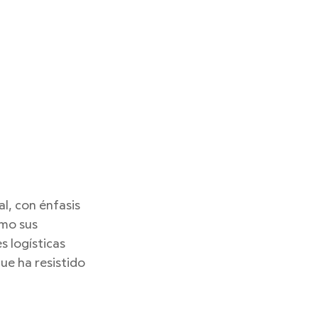
l, con énfasis 
imo sus 
 logísticas 
e ha resistido 