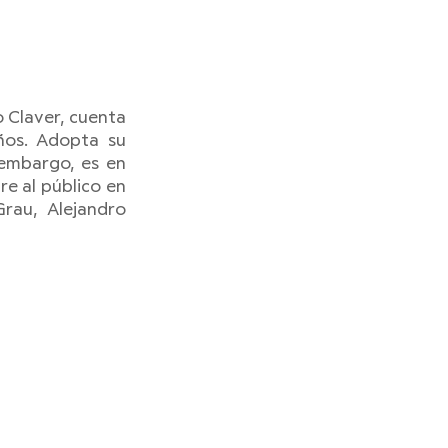
 Claver, cuenta 
os. Adopta su 
embargo, es en 
e al público en 
rau, Alejandro 