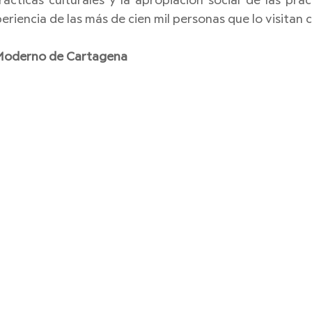
rácticas culturales y la apropiación social de las prácti
eriencia de las más de cien mil personas que lo visitan 
 Moderno de Cartagena