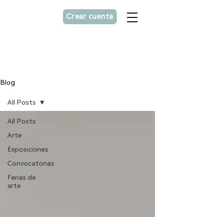
Crear cuenta
Asesorías personalizada
para
artistas
Blog
All Posts
All Posts
Arte
Exposiciones
Convocatorias
Ferias de
arte